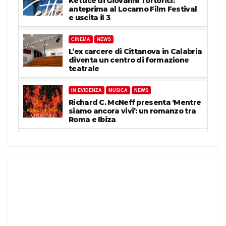
Ketticé di Giovanni Tortorici:
anteprima al Locarno Film Festival
e uscita il 3
CINEMA
NEWS
L’ex carcere di Cittanova in Calabria
diventa un centro di formazione
teatrale
IN EVIDENZA
MUSICA
NEWS
Richard C. McNeff presenta ‘Mentre
siamo ancora vivi’: un romanzo tra
Roma e Ibiza