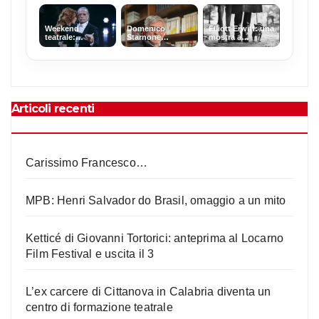
un centro di
ancora vivi’: un
raccontano
formazione
romanzo tra
l’Italia in autunno
teatrale
Roma e Ibiza
Weekend
Domenico
Elliott Erwitt: una
teatrale:
Starnone
mostra a
Montesano,
premiato alla
Bologna per
Gullotta e Canto
carriera al
scoprire l’uomo
tra risate e
Campiello 2026
dietro l’obiettivo
riflessioni
per il suo
contributo
Articoli recenti
Carissimo Francesco…
MPB: Henri Salvador do Brasil, omaggio a un mito
Ketticé di Giovanni Tortorici: anteprima al Locarno
Film Festival e uscita il 3
L’ex carcere di Cittanova in Calabria diventa un
centro di formazione teatrale