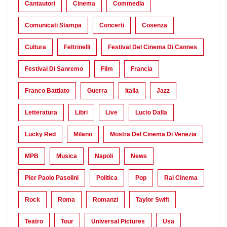
Cantautori
Cinema
Commedia
Comunicati Stampa
Concerti
Cosenza
Cultura
Feltrinelli
Festival Del Cinema Di Cannes
Festival Di Sanremo
Film
Francia
Franco Battiato
Guerra
Italia
Jazz
Letteratura
Libri
Live
Lucio Dalla
Lucky Red
Milano
Mostra Del Cinema Di Venezia
MPB
Musica
Napoli
News
Pier Paolo Pasolini
Politica
Pop
Rai Cinema
Rock
Roma
Romanzi
Taylor Swift
Teatro
Tour
Universal Pictures
Usa