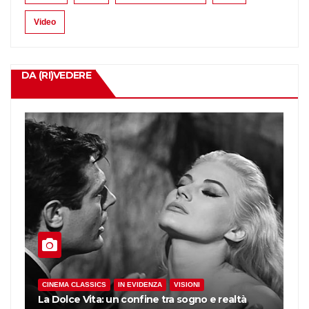
Video
DA (RI)VEDERE
C
CINEMA CLASSICS
IN EVIDENZA
VISIONI
Il
La Dolce Vita: un confine tra sogno e realtà
Ri