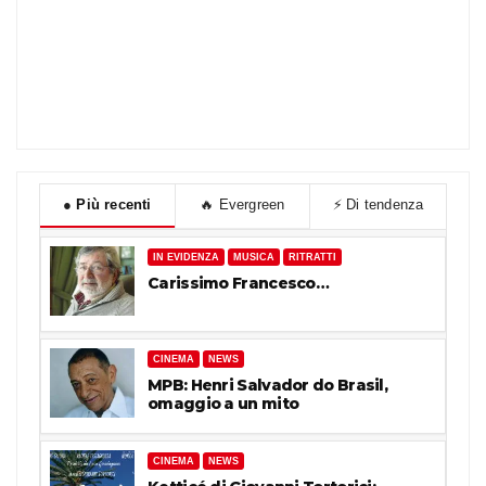
●
Più recenti
🔥
Evergreen
⚡
Di tendenza
IN EVIDENZA
MUSICA
RITRATTI
Carissimo Francesco…
CINEMA
NEWS
MPB: Henri Salvador do Brasil,
omaggio a un mito
CINEMA
NEWS