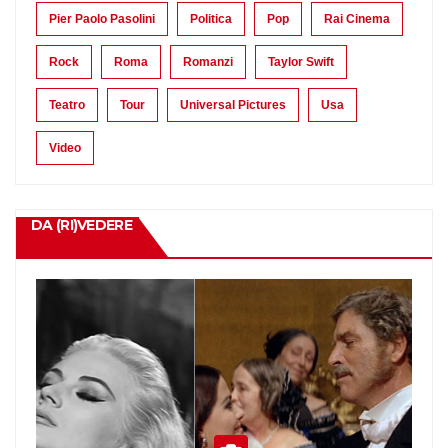
Pier Paolo Pasolini
Politica
Pop
Rai Cinema
Rock
Roma
Romanzi
Taylor Swift
Teatro
Tour
Universal Pictures
Usa
Video
DA (RI)VEDERE