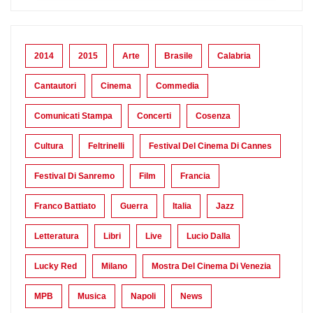
2014
2015
Arte
Brasile
Calabria
Cantautori
Cinema
Commedia
Comunicati Stampa
Concerti
Cosenza
Cultura
Feltrinelli
Festival Del Cinema Di Cannes
Festival Di Sanremo
Film
Francia
Franco Battiato
Guerra
Italia
Jazz
Letteratura
Libri
Live
Lucio Dalla
Lucky Red
Milano
Mostra Del Cinema Di Venezia
MPB
Musica
Napoli
News