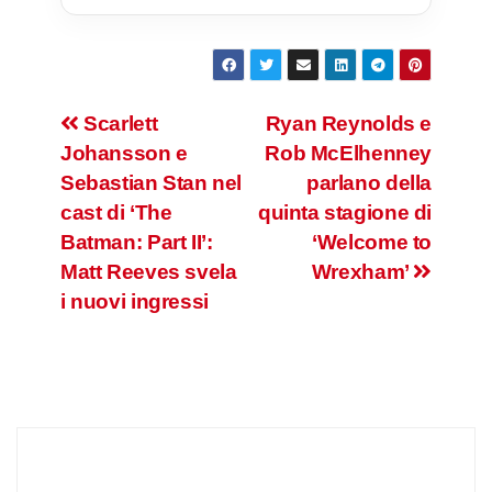
Navigazione
Scarlett
Ryan Reynolds e
Johansson e
Rob McElhenney
articoli
Sebastian Stan nel
parlano della
cast di ‘The
quinta stagione di
Batman: Part II’:
‘Welcome to
Matt Reeves svela
Wrexham’
i nuovi ingressi