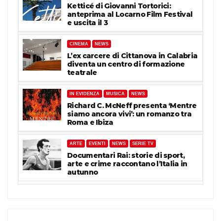
Ketticé di Giovanni Tortorici:
anteprima al Locarno Film Festival
e uscita il 3
CINEMA
NEWS
L’ex carcere di Cittanova in Calabria
diventa un centro di formazione
teatrale
IN EVIDENZA
MUSICA
NEWS
Richard C. McNeff presenta ‘Mentre
siamo ancora vivi’: un romanzo tra
Roma e Ibiza
ARTE
EVENTI
NEWS
SERIE TV
Documentari Rai: storie di sport,
arte e crime raccontano l’Italia in
autunno