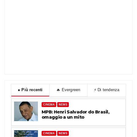
●
Più recenti
🔥
Evergreen
⚡
Di tendenza
CINEMA
NEWS
MPB: Henri Salvador do Brasil,
omaggio a un mito
CINEMA
NEWS