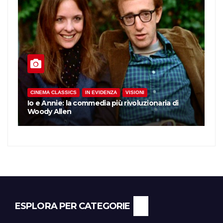
CINEMA CLASSICS
IN EVIDENZA
VISIONI
CIN
Io e Annie: la commedia più rivoluzionaria di
Woody Allen
La 
ESPLORA PER CATEGORIE