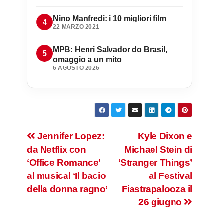
Nino Manfredi: i 10 migliori film
22 MARZO 2021
MPB: Henri Salvador do Brasil,
omaggio a un mito
6 AGOSTO 2026
Navigazione
Jennifer Lopez:
Kyle Dixon e
da Netflix con
Michael Stein di
articoli
‘Office Romance’
‘Stranger Things’
al musical ‘Il bacio
al Festival
della donna ragno’
Fiastrapalooza il
26 giugno