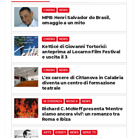
CINEMA
NEWS
MPB: Henri Salvador do Brasil,
omaggio a un mito
CINEMA
NEWS
Ketticé di Giovanni Tortorici:
anteprima al Locarno Film Festival
e uscita il 3
CINEMA
NEWS
L’ex carcere di Cittanova in Calabria
diventa un centro di formazione
teatrale
IN EVIDENZA
MUSICA
NEWS
Richard C. McNeff presenta ‘Mentre
siamo ancora vivi’: un romanzo tra
Roma e Ibiza
ARTE
EVENTI
NEWS
SERIE TV