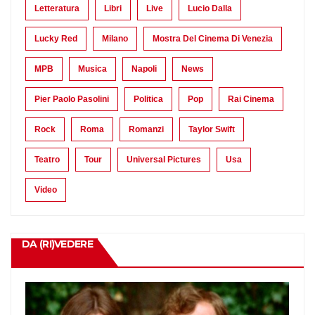
Letteratura
Libri
Live
Lucio Dalla
Lucky Red
Milano
Mostra Del Cinema Di Venezia
MPB
Musica
Napoli
News
Pier Paolo Pasolini
Politica
Pop
Rai Cinema
Rock
Roma
Romanzi
Taylor Swift
Teatro
Tour
Universal Pictures
Usa
Video
DA (RI)VEDERE