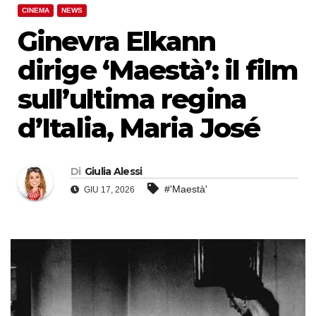
CINEMA
NEWS
Ginevra Elkann
dirige ‘Maestà’: il film
sull’ultima regina
d’Italia, Maria José
Di
Giulia Alessi
#'Maestà'
GIU 17, 2026